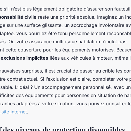
 s’il n’est plus légalement obligatoire d’assurer son fauteu
onsabilité civile
reste une priorité absolue. Imaginez un in
age sur une surface glissante, un accrochage involontaire a
daptée, vous pourriez être tenu personnellement responsab
. Or, votre assurance multirisque habitation n’inclut pas
t cette couverture pour les équipements motorisés. Beauc
s
exclusions implicites
liées aux véhicules à moteur, même l
mauvaises surprises, il est crucial de passer au crible les co
re contrat actuel. Si l’exclusion est claire, compléter votre 
nsable. L’idéal ? Un accompagnement personnalisé, avec un 
cificités des équipements pour personnes en situation de ha
anties adaptées à votre situation, vous pouvez consulter le
 site internet
.
 des niveaux de protection disponibles