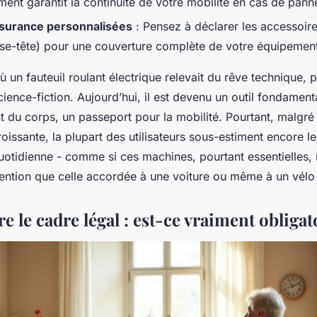
ent garantit la continuité de votre mobilité en cas de pann
ssurance personnalisées
: Pensez à déclarer les accessoir
ose-tête) pour une couverture complète de votre équipemen
où un fauteuil roulant électrique relevait du rêve technique, 
ience-fiction. Aujourd’hui, il est devenu un outil fondament
 du corps, un passeport pour la mobilité. Pourtant, malgré 
roissante, la plupart des utilisateurs sous-estiment encore le
 quotidienne - comme si ces machines, pourtant essentielles, 
ention que celle accordée à une voiture ou même à un vélo 
le cadre légal : est-ce vraiment obligat