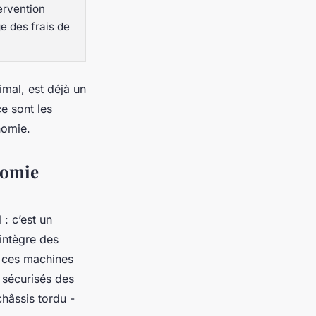
ervention
ge des frais de
imal, est déjà un
e sont les
nomie.
nomie
: c’est un
l intègre des
, ces machines
 sécurisés des
hâssis tordu -