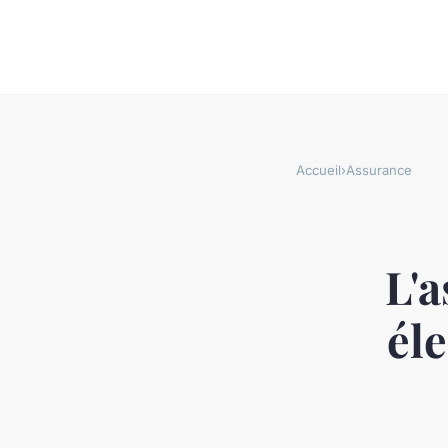
Accueil
›
Assurance
L'a
él