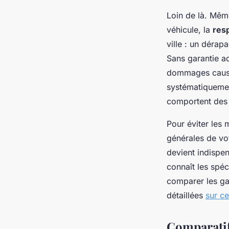
Loin de là. Même
véhicule, la
resp
ville : un dérap
Sans garantie a
dommages causés
systématiquemen
comportent de
Pour éviter les 
générales de vot
devient indispe
connaît les spé
comparer les gar
détaillées
sur ce
Comparatif