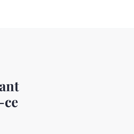
lant
-ce