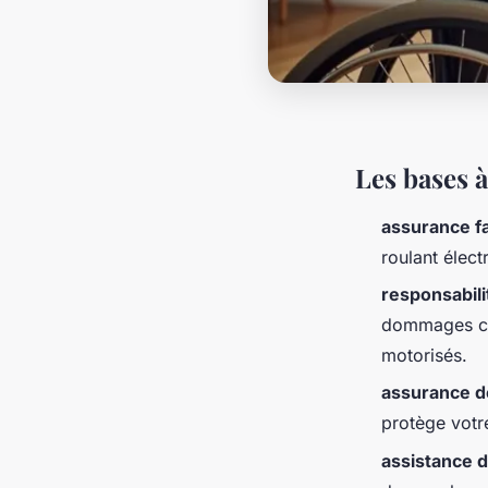
Les bases à
assurance fa
roulant élect
responsabilit
dommages cau
motorisés.
assurance 
protège votr
assistance d