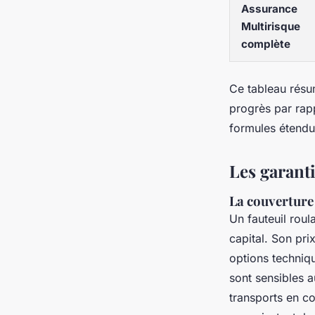
Assurance
Multirisque
complète
Ce tableau résum
progrès par rapp
formules étend
Les garant
La couverture 
Un fauteuil roul
capital. Son pri
options techniq
sont sensibles 
transports en c