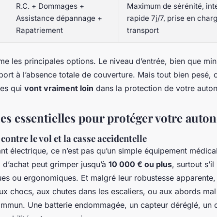
R.C. + Dommages +
Maximum de sérénité, int
Assistance dépannage +
rapide 7j/7, prise en char
Rapatriement
transport
e les principales options. Le niveau d’entrée, bien que min
ort à l’absence totale de couverture. Mais tout bien pesé, c
ues qui
vont vraiment loin
dans la protection de votre auto
ies essentielles pour protéger votre auto
contre le vol et la casse accidentelle
ant électrique, ce n’est pas qu’un simple équipement médical 
x d’achat peut grimper jusqu’à
10 000 € ou plus
, surtout s’i
ues ou ergonomiques. Et malgré leur robustesse apparente
aux chocs, aux chutes dans les escaliers, ou aux abords mal
ommun. Une batterie endommagée, un capteur déréglé, un c