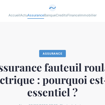
Accueil
Actu
Assurance
Banque
Credits
Finance
Immobilier
ASSURANCE
ssurance fauteuil rou
ectrique : pourquoi est
essentiel ?