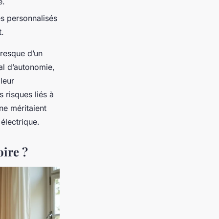
e.
es personnalisés
t.
presque d’un
al d’autonomie,
leur
s risques liés à
ne méritaient
électrique.
oire ?