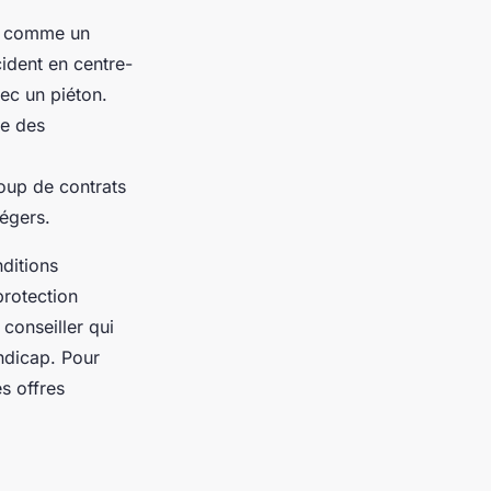
il comme un
cident en centre-
vec un piéton.
le des
oup de contrats
égers.
nditions
protection
conseiller qui
ndicap. Pour
s offres