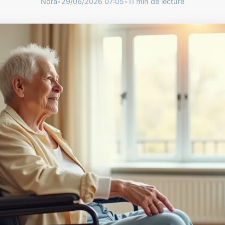
Nora
•
29/06/2026 07:05
•
11 min de lecture