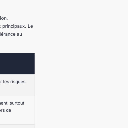
ion.
x principaux. Le
olérance au
r les risques
ent, surtout
ors de