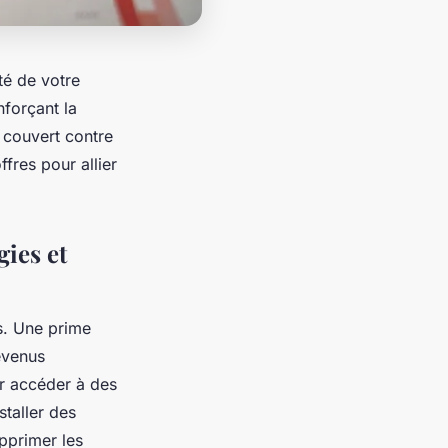
té de votre
nforçant la
 couvert contre
fres pour allier
gies et
ts. Une prime
evenus
ur accéder à des
staller des
pprimer les