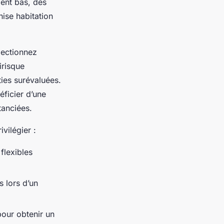
ment bas, des
hise habitation
lectionnez
irisque
ties surévaluées.
éficier d’une
tanciées.
ivilégier :
flexibles
s lors d’un
pour obtenir un