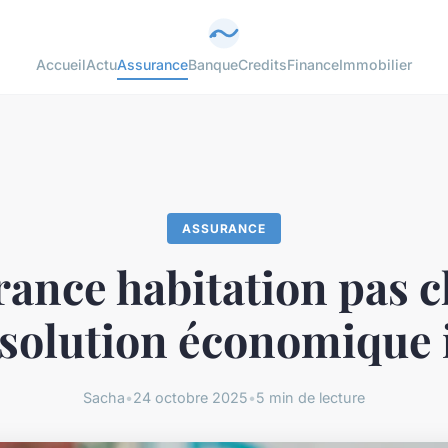
Accueil
Actu
Assurance
Banque
Credits
Finance
Immobilier
ASSURANCE
ance habitation pas c
 solution économique 
Sacha
•
24 octobre 2025
•
5 min de lecture