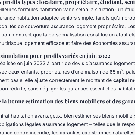
 profils types : locataire, propriétaire, étudiant, sen
lleures formules habitation varie selon la situation : un étudi
rance habitation adaptée seniors simple, tandis qu’un propr
dalités de couverture assurance logement propriétaire. Les 
tion montrent que la personnalisation constitue un atout cl
ultirisque logement efficace et faire des économies assuran
 simulation pour profils variés en juin 2022
réalisée en juin 2022 à partir de devis d’assurance logemen
vec deux enfants, propriétaires d’une maison de 85 m², paier
ent bas si elle ajuste correctement le montant de
capital m
tion réduite, sans négliger les garanties essentielles habitati
la bonne estimation des biens mobiliers et des gara
rat habitation avantageux, bien estimer ses biens mobiliers
bligations légales assurance logement – telles que la respon
rance contre incendie, les garanties catastrophes naturelles 