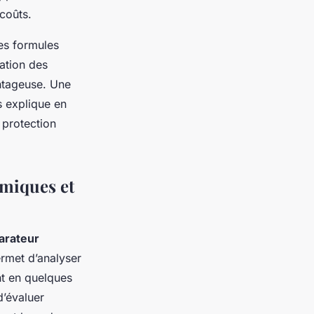
coûts.
des formules
tation des
ntageuse. Une
 explique en
 protection
omiques et
arateur
ermet d’analyser
nt en quelques
d’évaluer