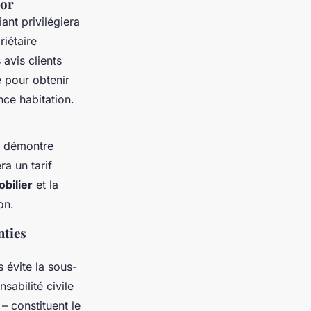
ior
ant privilégiera
iétaire
avis clients
é pour obtenir
ce habitation.
t démontre
a un tarif
obilier
et la
on.
nties
 évite la sous-
sabilité civile
– constituent le