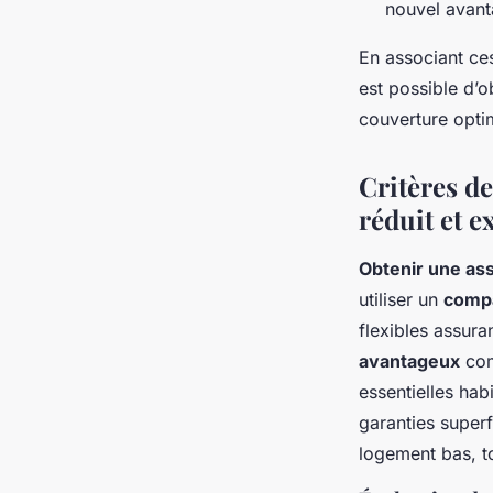
nouvel avant
En associant ces
est possible d’
couverture opti
Critères d
réduit et 
Obtenir une as
utiliser un
compa
flexibles assur
avantageux
com
essentielles habi
garanties superf
logement bas, t