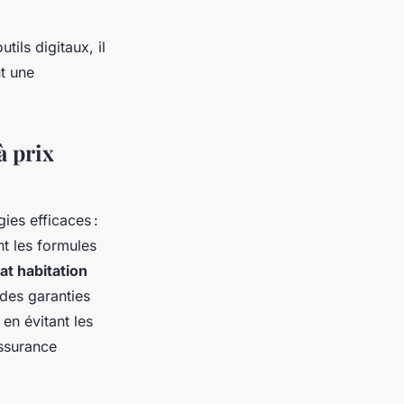
tils digitaux, il
t une
à prix
ies efficaces :
t les formules
at habitation
des garanties
 en évitant les
assurance