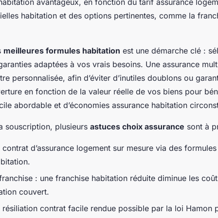
habitation avantageux, en fonction du tarif assurance loge
ielles habitation et des options pertinentes, comme la franc
s
meilleures formules habitation
est une démarche clé : sé
garanties adaptées à vos vrais besoins. Une assurance mult
re personnalisée, afin d’éviter d’inutiles doublons ou garan
rture en fonction de la valeur réelle de vos biens pour bén
cile abordable et d’économies assurance habitation circons
a souscription, plusieurs
astuces choix assurance
sont à pr
un contrat d’assurance logement sur mesure via des formules 
bitation.
ranchise : une franchise habitation réduite diminue les coût
tation couvert.
a résiliation contrat facile rendue possible par la loi Hamon 