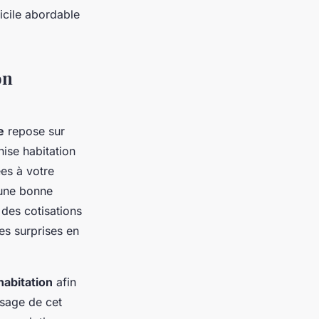
icile abordable
on
e
repose sur
chise habitation
ées à votre
 une bonne
 des cotisations
es surprises en
abitation
afin
usage de cet