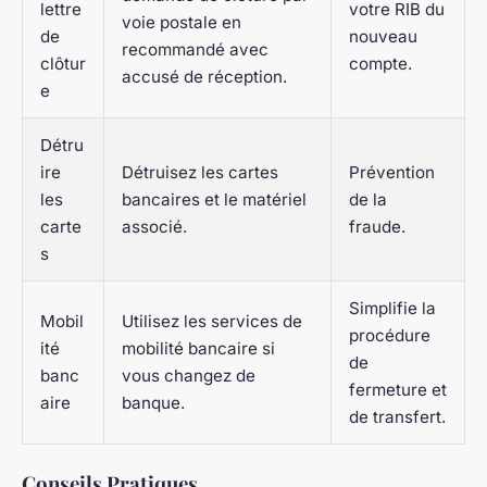
lettre
votre RIB du
voie postale en
de
nouveau
recommandé avec
clôtur
compte.
accusé de réception.
e
Détru
ire
Détruisez les cartes
Prévention
les
bancaires et le matériel
de la
carte
associé.
fraude.
s
Simplifie la
Mobil
Utilisez les services de
procédure
ité
mobilité bancaire si
de
banc
vous changez de
fermeture et
aire
banque.
de transfert.
Conseils Pratiques