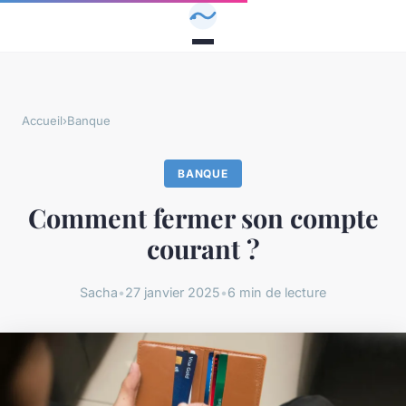
Accueil
›
Banque
BANQUE
Comment fermer son compte
courant ?
Sacha
•
27 janvier 2025
•
6 min de lecture