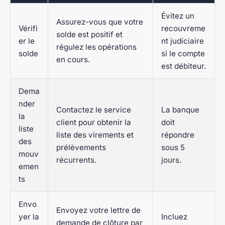
Évitez un
Assurez-vous que votre
Vérifi
recouvreme
solde est positif et
er le
nt judiciaire
régulez les opérations
solde
si le compte
en cours.
est débiteur.
Dema
nder
Contactez le service
La banque
la
client pour obtenir la
doit
liste
liste des virements et
répondre
des
prélèvements
sous 5
mouv
récurrents.
jours.
emen
ts
Envo
Envoyez votre lettre de
yer la
Incluez
demande de clôture par